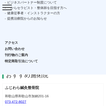
ビジネスパートナー制度について
toggle
一からセラピスト・整体師を目指す方へ
navigation
健康従事者・インストラクターの方
提携治療院からのお知らせ
猫背でお悩みの方
施術師・会員の方
ホーム
お近くの施術院を探す
和歌山県
アクセス
お問い合わせ
和歌山県
刊行物のご案内
特定商取引法について
おすすめ施術院
ふじわら鍼灸整骨院
和歌山県和歌山市加納201-16
073-472-8027