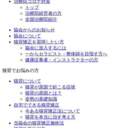
治療院コロナ対策
トップ
治療院経営者の方
全国治療院紹介
協会からのお知らせ
協会について
猫背矯正を習得したい方
協会に加入するには
一からセラピスト・整体師を目指す方へ
健康従事者・インストラクターの方
猫背でお悩みの方
猫背について
猫背が原因で起こる症状
猫背の原因とは？
姿勢の基礎知識
自宅でできる猫背矯正
今ある猫背矯正法について
猫背を本当に治す考え方
当協会の猫背矯正施術法