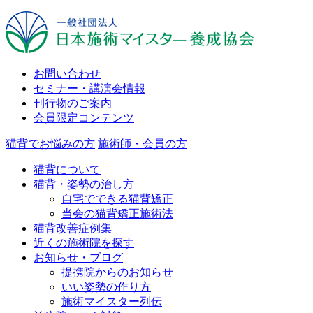
お問い合わせ
セミナー・講演会情報
刊行物のご案内
会員限定コンテンツ
猫背でお悩みの方
施術師・会員の方
猫背について
猫背・姿勢の治し方
自宅でできる猫背矯正
当会の猫背矯正施術法
猫背改善症例集
近くの施術院を探す
お知らせ・ブログ
提携院からのお知らせ
いい姿勢の作り方
施術マイスター列伝